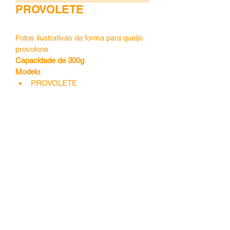
PROVOLETE
Fotos ilustrativas da forma para queijo 
provolone
Capacidade de 300g
Modelo 
PROVOLETE
Central de Vendas -
55 (41) 3653.4143
|
Fábrica -
(41) 3668.8798
©2020 por jandaplast. Orgulhosamente criado com