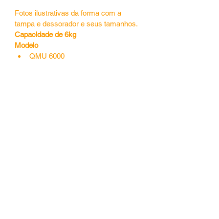
Fotos ilustrativas da forma com a 
tampa e dessorador e seus tamanhos. 
Capacidade de 6kg
Modelo 
QMU 6000
Central de Vendas -
55 (41) 3653.4143
|
Fábrica -
(41) 3668.8798
©2020 por jandaplast. Orgulhosamente criado com