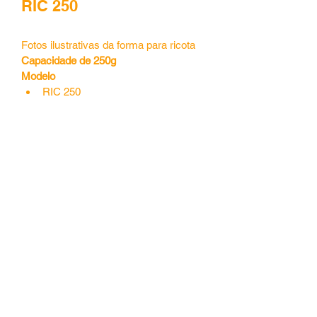
RIC 250
Fotos ilustrativas da forma para ricota
Capacidade de 250g
Modelo 
RIC 250 
Central de Vendas -
55 (41) 3653.4143
|
Fábrica -
(41) 3668.8798
©2020 por jandaplast. Orgulhosamente criado com