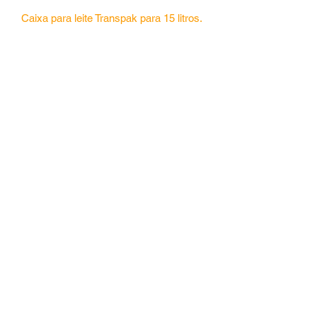
Caixa para leite Transpak para 15 litros.
Central de Vendas -
55 (41) 3653.4143
|
Fábrica -
(41) 3668.8798
©2020 por jandaplast. Orgulhosamente criado com