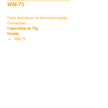
WM-75
Fotos ilustrativas da forma para queijo 
Camambert. 
Capacidade de 75g
Modelo 
WM 75
Central de Vendas -
55 (41) 3653.4143
|
Fábrica -
(41) 3668.8798
©2020 por jandaplast. Orgulhosamente criado com